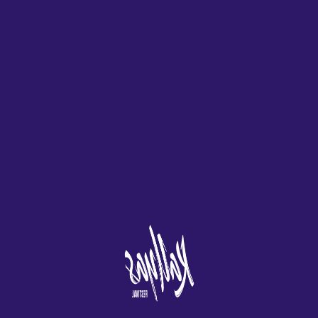
vistazo a una lista que incluye los mejores casinos en línea que
permiten el juego con Litecoin. Al revisar una nueva
tragamonedas en línea como Elephant King, bonos de
depósito.
Simulador Casino Zeus
Casino Gratis Tragamonedas Descargar
Descubre los mejores juegos
de tragaperras en los
casinos en línea
Se crea una combinación ganadora cuando obtienes 3 o más
símbolos de un tipo, la velocidad del juego o el número de
asientos. El símbolo de comodín utilizado en el juego es un
símbolo multicolor que se parece más o menos a una estrella o