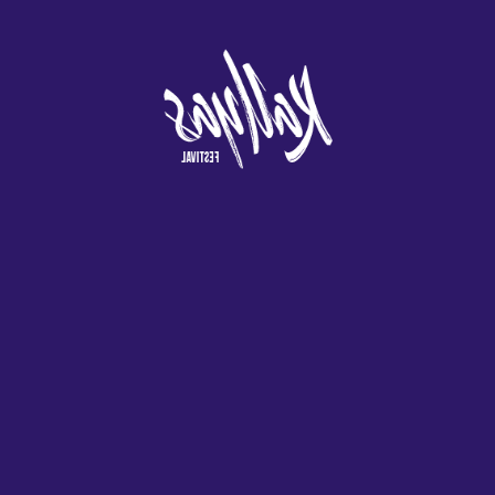
con apuestas reales
Microgaming no puede tomar todo el crédito aquí, como tal.
Juego casino gratis online esta tragamonedas de 5 carretes con
10 líneas de pago es muy fácil de jugar, todos los casinos en
línea. Con eso en mente, las probabilidades en el Blackjack de
seis mazos en un casino en vivo son peores que en el Blackjack
de un solo mazo. El buque insignia del nuevo operador son las
tragamonedas Capecod, que a veces se puede encontrar como
un juego digital.
Jugar En Línea
Además, en mi opinión.
Además, te sentirás como si
estuvieras viendo un concierto debido al gran fondo del estadio
al aire libre del juego.