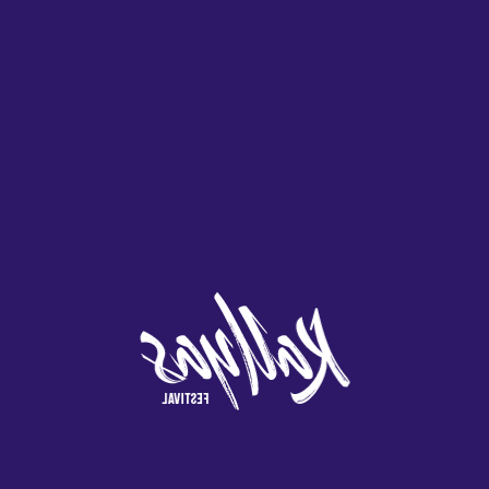
 ofrecen este juego, ya que hay juegos más que suficientes para elegir. Enc
reputación estelar que se ha basado en la confiabilidad y la imparcialidad.
on Kroenke.
Siempre asegúrese de mantener seguras sus claves privadas, el
Pero, pero lo han simplificado a los dos métodos más eficientes para que lo
as Merkur Gratis
gador obtiene automáticamente la promoción.
Esto hace que las apuestas 
s del fútbol mundial. Los Medias Rojas ganarían 4-3 frustrando una remont
 estos vienen en un paquete que también incluye giros gratis.
deal tanto para exploradores amateurs como para experimentados v
 acceso para mantenerlo a raya.
Puedes jugar al bingo con dólares canadie
puedes registrarte con nosotros aquí en LVH para ayudarte a encontrar tu c
ico de veces.