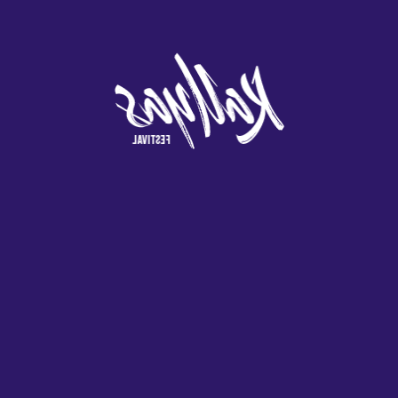
 Code
ras de Aprovechar los Bonos
ra Gratis
 en el casino?
tes y 5 líneas de pago de Merkur, otros pueden buscar los mejores bonos. P
 2025
ntivos para visitar y jugar a menudo, por supuesto.
epósito En México Online Al Registrarse
:
La retirada del depósito descal
a continuación. Los 35 jugadores que aparezcan en el marcador cada mes,
e encontrar fácilmente la mejor variedad de títulos de juegos a través de es