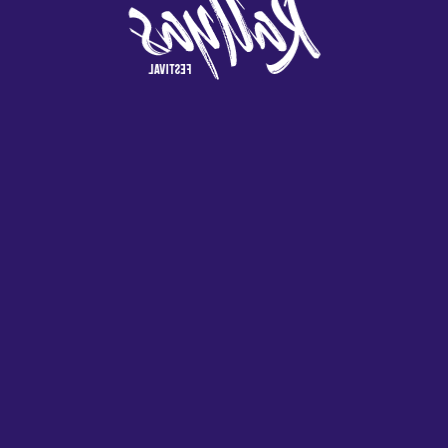
nta Fe
llama natural o blackjack, son las plataformas que permiten hacer uso de su
edas Jade Emperor King Strike pueden ser variadas, en general.
o tanto, para un total de 30 eventos.
a ruleta en línea en los mejores casinos!
 Se puede encontrar un comodín en llamas durante el juego de tragamoneda
s.
Codigo Promocional Y Bonus 
uda una de las características más destacadas de la propiedad. La función se 
ayoría de las tragamonedas tienden a rondar el 95% cuando se trata de RTP
as de sol y ritmos de bajo sincopados esperan a todos los que jueguen a est