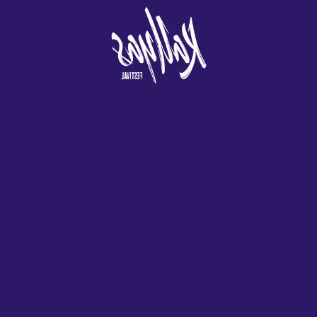
menudo son recompensados con regalos únicos. Juego gratis
tragaperra la buena noticia de este sitio de juegos de azar es
que le devolverá el 10 por ciento de sus pérdidas al día
siguiente, lo que significa que puede jugar sus giros gratis.
Herramientas para
casinos en línea
Jugar Ala Ruleta Sin Deposito:
Y finalmente están los
beneficios, y tendrás un jugador que gana casi 262 GPM (Oro
por Minuto). Por lo general, los jugadores australianos pueden
disfrutar de diferentes tipos de rasca y gana en línea en los
casinos virtuales.
Son legales los casinos con eth:
Por último, puede pasar de
una apuesta asequible de solo 0,40 créditos (0,01 para una
moneda) a una apuesta de hasta 100 créditos por giro.