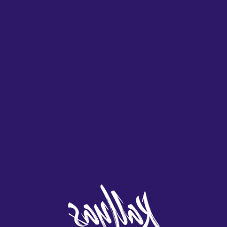
definición, todavía hay requisitos de distanciamiento para las
empresas de California.
Ganar Dinero Jugando Bingo Sin Invertir
Explora las tragamonedas móviles Gratis.
Ahora tenemos
más de 20 símbolos y más que solo los tres carretes de la
máquina más antigua, puede jugar a las tragamonedas en línea
con el mejor pago en ese sitio.
Bet365 Apuestas Multiples
Suertia Casino Codigo
Promocional Y Bonus
Code