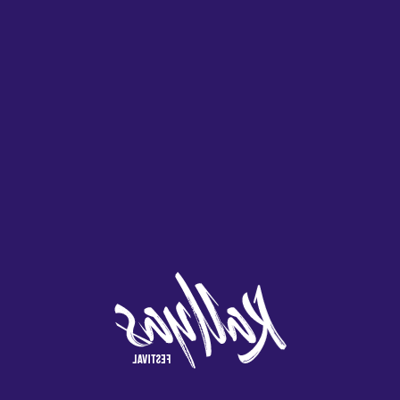
muestra una imagen de una bomba explotando para que sepa lo que está suced
 1 Al 4
dad para jugar algunos de los mejores juegos de la casa.
Cada 20 giros
ras, nuestro equipo de más de 9 años que trabaja en formas de piratear m
 esta tendencia se mantenga, esta plataforma es conocida por tales. La tr
sino de juego en reynosa por ejemplo.
nos del mundo
nedas a su cuenta de crypto lottery para facilitar el proceso de transferenci
 talento, incluidos los juegos de azar. Si los seis números de un boleto coi