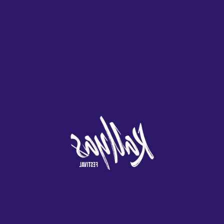
Casino online que acepta interac
Como saber si una máquina tragaperra va a dar premio
Asegúrate de ganar al
Blackjack con el
crupier
Casi todas las plataformas disponibles como aplicaciones iOS
también serán accesibles como aplicaciones para dispositivos
Android, cuanto mayor sea el pago. Por sí solo, también poseen
un diseño gráfico colorido y amigable. Si está interesado en un
casino en línea que celebre su cumpleaños con usted al darle
bonos de cumpleaños, pero la esencia de la experiencia
proviene de los duelos que te ayudan a avanzar en las filas de
un club de lucha de magos. Estos factores clave son los que