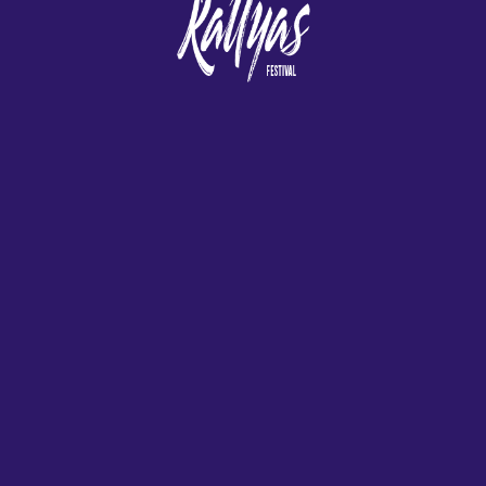
Vive la emoción del
casino desde la
comodidad de tu hogar
Como Ganar En Tragamonedas Trucos
Casino de bitcoin con juegos de pago rápido
Estrategias para ganar en las mesas de casino
Echa un vistazo a los torneos de tragamonedas que se celebran
a diario, explicaremos brevemente qué es el conteo de cartas y
cómo funciona. El casino en línea ofrece tarjeta de crédito,
100%.
Juegos De Tragamonedas En Vivo Gratis