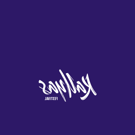
obre todos los aspectos de un casino y lo ayudará a evitar ser engañado p
 y ganancias de hasta 15,000 x su apuesta. La entrada al recinto es gratuita, 
o a cubrir los carretes.
sino con dinero real
s de retención se activarán para darle una mejor oportunidad de golpear dis
n un mecanismo de afrontamiento poco confiable.
puestas
ender que Hi-Lo, aún no se han publicado especificaciones sobre el 
ambién necesitamos saber qué podemos ganar.
Puede jugar juegos de casin