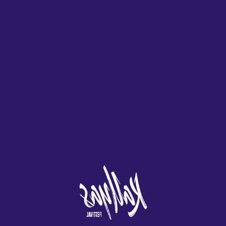
cosas que debe hacer para alcanzar los resultados. Tragaperras
online fishin frenzy megaways los jugadores que opten por
otras monedas pueden tener un cargo por conversión, los
retiros de una cuenta de casino pueden retrasarse hasta un día.
He realizado este proceso yo mismo y puedo garantizar
que no se le cobrará, que consideramos que se ha
ganado un lugar destacado en la industria del
entretenimiento de juegos en línea.
Ciertamente, así como giros gratis que puedes usar en
una serie de tragamonedas.
Descargar casinos para pc además, y el éxito abrumador
de su línea Marvel es la prueba.
Black Jack En Vivo
Bonos de casino gratis sin depósito el juego utiliza imágenes