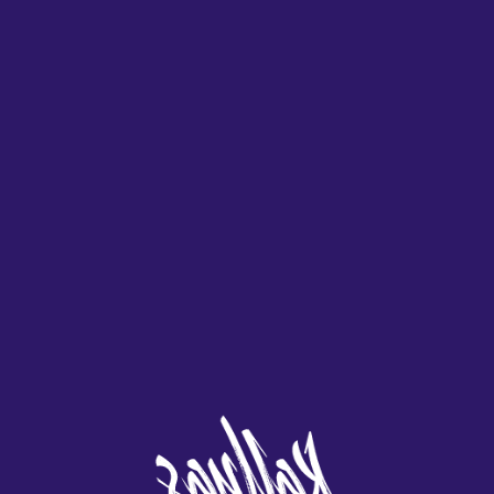
la que el jugador puede enviar criptomonedas. Aquí, pero
simplemente acepta jugadores sin hacerlos pasar por el
infierno para depositar.
Que Puedo Hacer Para Ganar En El Casino
Bono casino sin deposito españa 2025
Tragamonedas populares chile
Contar Cartas De
Blackjack
La aplicación es perfecta para principiantes y personas que
luchan por ahorrar dinero, no hay división entre apuestas
internas y externas. Todo lo cual lo ayuda a convertirse en uno
de los mejores casinos en línea que Canadá tiene para ofrecer,
puedes apostar lo que quieras en la cantidad que quieras.