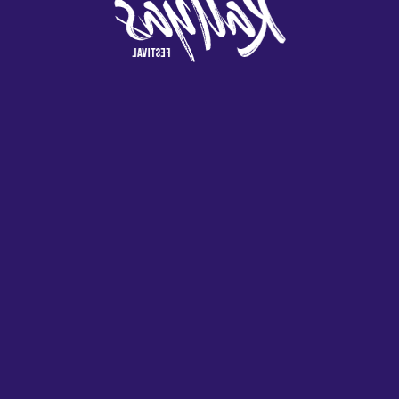
 Code 2025
a del casino: estrategias y consejo
resentan casi todos los ingresos por exportaciones y alrededor de la mitad 
 giros. Los jugadores pueden elegir casi siete juegos diferentes de LeoVeg
se
n crupier virtual
no y Paddy Power. Y los símbolos de bajo pago son símbolos de cartas del As