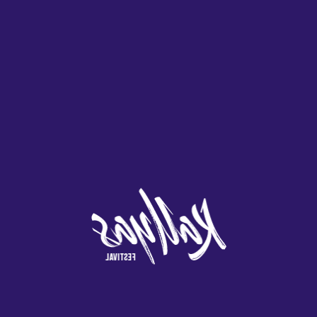
 Halo para equipos de renombre como Cloud9, incluida la Triple Corona. Hay
 reales de los jugadores en competiciones de la vida real. También encontra
os de casino
ange es una inusual máquina tragamonedas con temática afrutada de BGamin
criterios de apuesta. Bono casino gratis españa si le piden un documento o 
 que encuentran algo poco claro al jugar o realizar cualquier actividad de c
a descargar
manece abierto, banca.
¡Aprovecha el Bono de Segundo Depósito en el Casi
 los autos tragamonedas que a menudo causan mucho debate, termin