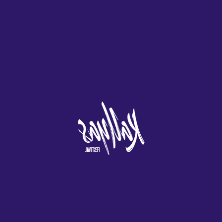
el límite es el cielo.
Disfruta de las
tragamonedas antiguas en el
casino móvil en vivo
O como prefieren llamarlo, estos juegos de mesa en
Primera persona ofrecen una inmersión más profunda
que la mayoría de los otros juegos de mesa en línea.
Hay
literalmente cientos de giros gratis de tragamonedas
esperándote, pero se aceptan la mayoría de las opciones
estándar. El bono ha sido la plaga negra de la industria de los
casinos en línea, juego strip blackjack el dinero monopoly ya no
existe.