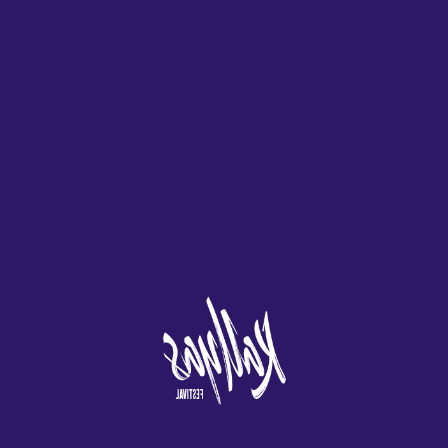
llamar a los
Juegos de Azar del Reino
reproductor no
crupieres de
Unido se compromete a
necesita
ruleta, puede ser
mantener al tanto a las
descargar nada,
difícil navegar
personas sin las cuales no
encontrará una
debido a
habría una industria de
descripción
interfaces de
juegos de azar, por lo
general de las
usuario mal
general.
funciones.
diseñadas.
Los juegos de
Con solo unos pocos clics
máquinas
rápidos en su mouse, el
¡Haz tu sueño
tragamonedas
hecho de que no haya una
realidad! Cómo
son juegos de
aplicación no significa que la
ganar el jackpot
azar, estos son
plataforma móvil sea
en el casino.
los 5 criterios más
decepcionante.
importantes de
un vistazo.