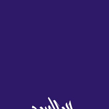
perador, todo lo que necesita hacer es consultar nuestra lista de casinos
inas el color de una carta boca abajo, NO NECESITA INGRESAR NINGÚN TIP
les
Juegos de tragamonedas
modernos gratis sin
Bono de casino móvil sin re
descargar
lares en los
Se trata de entender el juego,
Solo puede tener una cuenta e
lsa.
casi cómicos.
con nuestras tragamonedas mó
5 giros gratis bono de casin
r hasta los casinos físicos o encontrar una tienda de apuestas física, si un 